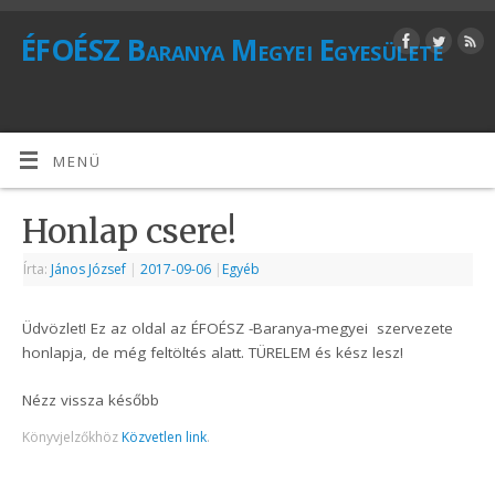
ÉFOÉSZ Baranya Megyei Egyesülete
MENÜ
Honlap csere!
Írta:
János József
|
2017-09-06
|
Egyéb
Üdvözlet! Ez az oldal az ÉFOÉSZ -Baranya-megyei szervezete
honlapja, de még feltöltés alatt. TÜRELEM és kész lesz!
Nézz vissza később
Könyvjelzőkhöz
Közvetlen link
.