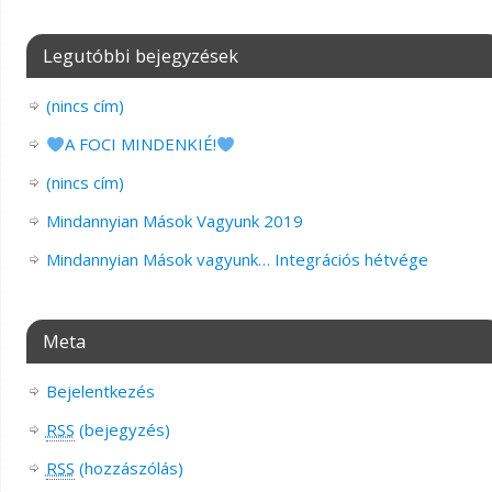
Legutóbbi bejegyzések
(nincs cím)
A FOCI MINDENKIÉ!
(nincs cím)
Mindannyian Mások Vagyunk 2019
Mindannyian Mások vagyunk… Integrációs hétvége
Meta
Bejelentkezés
RSS
(bejegyzés)
RSS
(hozzászólás)