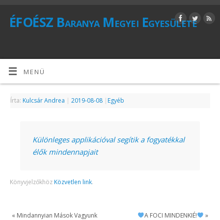
ÉFOÉSZ Baranya Megyei Egyesülete
MENÜ
Írta:
Kulcsár Andrea
|
2019-08-08
|
Egyéb
Különleges applikációval segítik a fogyatékkal
élők mindennapjait
Könyvjelzőkhöz
Közvetlen link
.
«
Mindannyian Mások Vagyunk
A FOCI MINDENKIÉ!
»