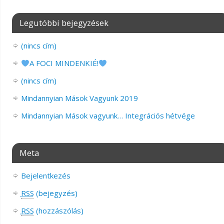
Legutóbbi bejegyzések
(nincs cím)
A FOCI MINDENKIÉ!
(nincs cím)
Mindannyian Mások Vagyunk 2019
Mindannyian Mások vagyunk… Integrációs hétvége
Meta
Bejelentkezés
RSS
(bejegyzés)
RSS
(hozzászólás)